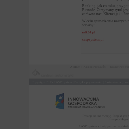
Ranking, jak co roku, przygo
Bisnode. Otrzymany tytuł jes
zarówno nasi Klienci jak i Pa
W celu sprawdzenia naszych 
serwisy:
ndt24.pl
caspsystem.pl
O firmie
|
Katalog Produktów
|
Realizowane po
Copyright 2015
CASP System
Polityka prywatności
Zastrzeżenia praw
|
|
Dotacje na innowację. Projekt jes
Europejskiego
CASP System - Twój partner w dziedz