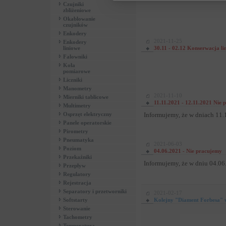
Czujniki
zbliżeniowe
Okablowanie
czujników
Enkodery
2021-11-25
Enkodery
liniowe
30.11 - 02.12 Konserwacja lin
Falowniki
Koła
pomiarowe
Liczniki
Manometry
2021-11-10
Mierniki tablicowe
11.11.2021 - 12.11.2021 Nie 
Multimetry
Osprzęt elektryczny
Informujemy, że w dniach 11.
Panele operatorskie
Pirometry
Pneumatyka
2021-06-03
Poziom
04.06.2021 - Nie pracujemy
Przekaźniki
Informujemy, że w dniu 04.06.
Przepływ
Regulatory
Rejestracja
Separatory i przetworniki
2021-02-17
Softstarty
Kolejny "Diament Forbesa" 
Sterowanie
Tachometry
Temperatura