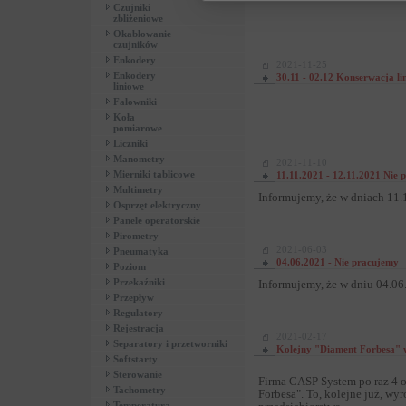
Czujniki
zbliżeniowe
Okablowanie
czujników
Enkodery
2021-11-25
Enkodery
30.11 - 02.12 Konserwacja lin
liniowe
Falowniki
Koła
pomiarowe
Liczniki
Manometry
2021-11-10
Mierniki tablicowe
11.11.2021 - 12.11.2021 Nie 
Multimetry
Informujemy, że w dniach 11.
Osprzęt elektryczny
Panele operatorskie
Pirometry
2021-06-03
Pneumatyka
04.06.2021 - Nie pracujemy
Poziom
Przekaźniki
Informujemy, że w dniu 04.06.
Przepływ
Regulatory
Rejestracja
2021-02-17
Separatory i przetworniki
Kolejny "Diament Forbesa" 
Softstarty
Sterowanie
Firma CASP System po raz 4 o
Tachometry
Forbesa". To, kolejne już, wy
Temperatura