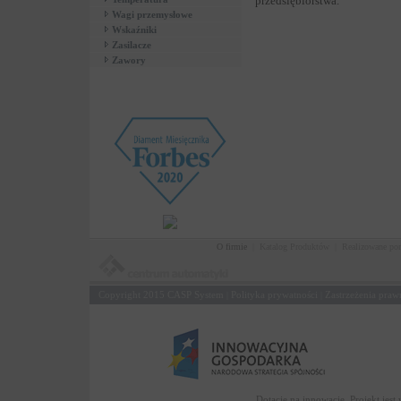
przedsiębiorstwa.
Wagi przemysłowe
Wskaźniki
Zasilacze
Zawory
O firmie
|
Katalog Produktów
|
Realizowane po
Copyright 2015
CASP System
Polityka prywatności
Zastrzeżenia praw
|
|
Dotacje na innowację. Projekt jes