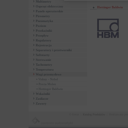
Multimetry
Osprzęt elektryczny
Hottinger Baldwin
Panele operatorskie
Pirometry
Pneumatyka
Poziom
Przekaźniki
Przepływ
Regulatory
Rejestracja
Separatory i przetworniki
Softstarty
Sterowanie
Tachometry
Temperatura
Wagi przemysłowe
Vishay - Nobel
Precia Molen
Hottinger Baldwin
Wskaźniki
Zasilacze
Zawory
O firmie
|
Katalog Produktów
|
Realizowane po