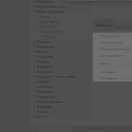
Multimetry
Osprzęt elektryczny
Panele operatorskie
Siemens
Maple System
Parametry
KDT System
Cimon Xpanel
Wyświetlacz
Akcesoria
Pirometry
Rozdzielczość
Pneumatyka
System operacyjny
Poziom
Pamięć danych
Przekaźniki
Przepływ
Port
Regulatory
Rejestracja
Zasilanie
Separatory i przetworniki
Producent
Softstarty
Sterowanie
Tachometry
Temperatura
Wagi przemysłowe
Wskaźniki
Zasilacze
Zawory
O firmie
|
Katalog Produktów
|
Realizowane po