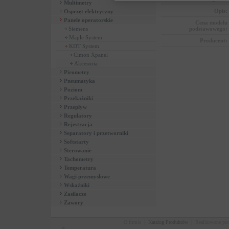
Multimetry
Opis:
Osprzęt elektryczny
Panele operatorskie
Cena modelu
Siemens
podstawowego:
Maple System
Producent:
KDT System
Cimon Xpanel
Akcesoria
Pirometry
Pneumatyka
Poziom
Przekaźniki
Przepływ
Regulatory
Rejestracja
Separatory i przetworniki
Softstarty
Sterowanie
Tachometry
Temperatura
Wagi przemysłowe
Wskaźniki
Zasilacze
Zawory
O firmie
|
Katalog Produktów
|
Realizowane po