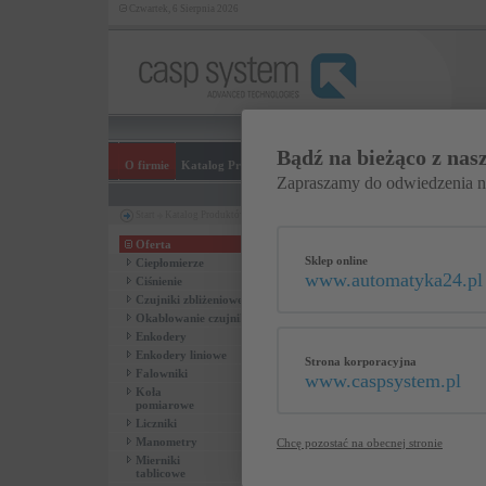
Czwartek, 6 Sierpnia 2026
Bądź na bieżąco z nasz
O firmie
Katalog Produktów
Realizowane pomiary
FAQ
Bada
Zapraszamy do odwiedzenia 
Start
Katalog Produktów
Oferta
Wy
Sklep online
Ciepłomierze
www.automatyka24.pl
Ciśnienie
Czujniki zbliżeniowe
Okablowanie czujników
Enkodery
Enkodery liniowe
Strona korporacyjna
Falowniki
www.caspsystem.pl
Koła
pomiarowe
Liczniki
Manometry
Chcę pozostać na obecnej stronie
Mierniki
tablicowe