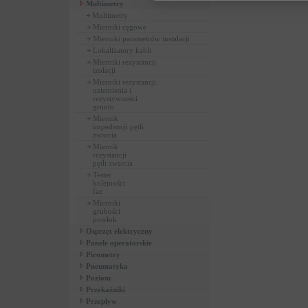
Multimetry
Multimetry
Mierniki cęgowe
Mierniki parametrów instalacji
Lokalizatory kabli
Mierniki rezystancji
izolacji
Mierniki rezystancji
uziemienia i
rezystywności
gruntu
Miernik
impedancji pętli
zwarcia
Miernik
rezystancji
pętli zwarcia
Tester
kolejności
faz
Mierniki
grubości
powłok
Osprzęt elektryczny
Panele operatorskie
Pirometry
Pneumatyka
Poziom
Przekaźniki
Przepływ